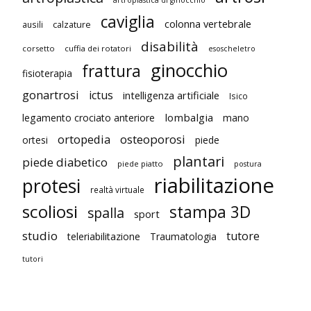
caviglia
colonna vertebrale
ausili
calzature
disabilità
corsetto
cuffia dei rotatori
esoscheletro
ginocchio
frattura
fisioterapia
gonartrosi
ictus
intelligenza artificiale
Isico
lombalgia
legamento crociato anteriore
mano
ortopedia
osteoporosi
ortesi
piede
plantari
piede diabetico
piede piatto
postura
riabilitazione
protesi
realtà virtuale
scoliosi
stampa 3D
spalla
sport
studio
tutore
teleriabilitazione
Traumatologia
tutori