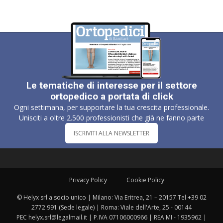
Le tematiche di interesse per il settore
ortopedico a portata di click
Ogni settimana, per supportare la tua crescita professionale.
Unisciti a oltre 2.500 professionisti che già ne fanno parte
ISCRIVITI ALLA NEWSLETTER
Privacy Policy
Cookie Policy
© Helyx srl a socio unico | Milano: Via Eritrea, 21 – 20157 Tel +39 02
2772 991 (Sede legale) | Roma: Viale dell'Arte, 25 - 00144
PEC helyx.srl@legalmail.it | P.IVA 07106000966 | REA MI - 1935962 |