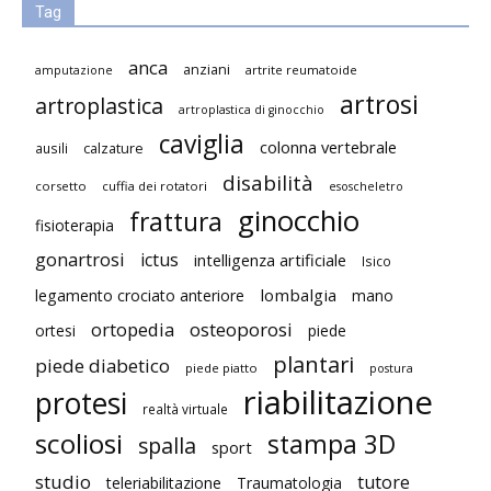
Tag
anca
anziani
artrite reumatoide
amputazione
artrosi
artroplastica
artroplastica di ginocchio
caviglia
colonna vertebrale
ausili
calzature
disabilità
corsetto
cuffia dei rotatori
esoscheletro
ginocchio
frattura
fisioterapia
gonartrosi
ictus
intelligenza artificiale
Isico
lombalgia
legamento crociato anteriore
mano
ortopedia
osteoporosi
ortesi
piede
plantari
piede diabetico
piede piatto
postura
riabilitazione
protesi
realtà virtuale
scoliosi
stampa 3D
spalla
sport
studio
tutore
teleriabilitazione
Traumatologia