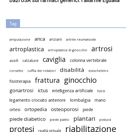
Dazi USA sui farmaci generici: l’allarme Egualia
Tag
anca
anziani
artrite reumatoide
amputazione
artrosi
artroplastica
artroplastica di ginocchio
caviglia
colonna vertebrale
ausili
calzature
disabilità
corsetto
cuffia dei rotatori
esoscheletro
ginocchio
frattura
fisioterapia
gonartrosi
ictus
intelligenza artificiale
Isico
lombalgia
legamento crociato anteriore
mano
ortopedia
osteoporosi
ortesi
piede
plantari
piede diabetico
piede piatto
postura
riabilitazione
protesi
realtà virtuale