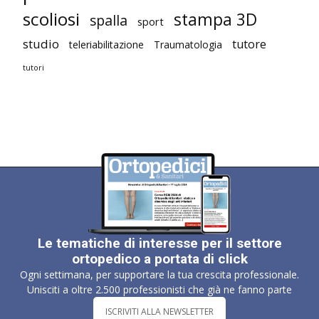
scoliosi
stampa 3D
spalla
sport
studio
tutore
teleriabilitazione
Traumatologia
tutori
Le tematiche di interesse per il settore
ortopedico a portata di click
Ogni settimana, per supportare la tua crescita professionale.
Unisciti a oltre 2.500 professionisti che già ne fanno parte
ISCRIVITI ALLA NEWSLETTER