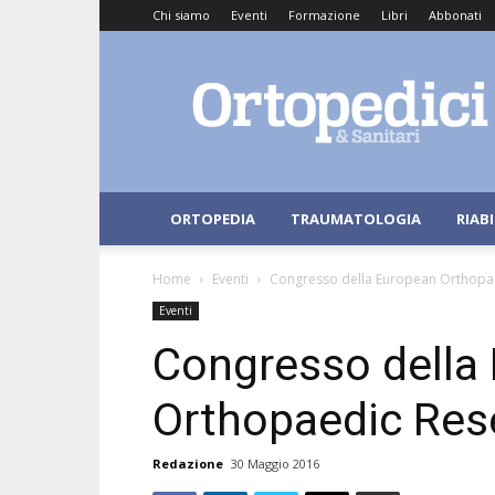
Chi siamo
Eventi
Formazione
Libri
Abbonati
Ortopedici
e
Sanitari
ORTOPEDIA
TRAUMATOLOGIA
RIAB
Home
Eventi
Congresso della European Orthopae
Eventi
Congresso della
Orthopaedic Res
Redazione
30 Maggio 2016