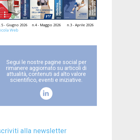
.5 - Giugno 2026
n.4 - Maggio 2026
n.3 - Aprile 2026
icola Web
Segui le nostre pagine social per
rimanere aggiornato su articoli di
attualità, contenuti ad alto valore
scientifico, eventi e iniziative.
scriviti alla newsletter