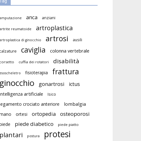
Tag
anca
anziani
amputazione
artroplastica
artrite reumatoide
artrosi
ausili
artroplastica di ginocchio
caviglia
colonna vertebrale
calzature
disabilità
corsetto
cuffia dei rotatori
frattura
fisioterapia
esoscheletro
ginocchio
gonartrosi
ictus
intelligenza artificiale
Isico
lombalgia
legamento crociato anteriore
ortopedia
osteoporosi
mano
ortesi
piede diabetico
piede
piede piatto
protesi
plantari
postura