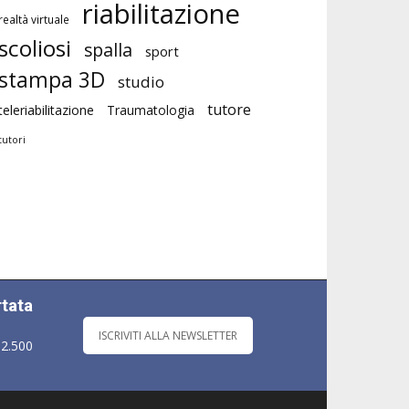
riabilitazione
realtà virtuale
scoliosi
spalla
sport
stampa 3D
studio
tutore
teleriabilitazione
Traumatologia
tutori
rtata
ISCRIVITI ALLA NEWSLETTER
 2.500