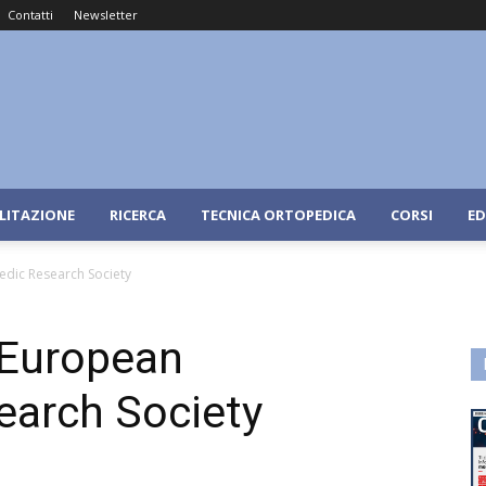
Contatti
Newsletter
ILITAZIONE
RICERCA
TECNICA ORTOPEDICA
CORSI
ED
dic Research Society
 European
earch Society