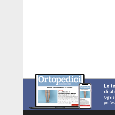
Le t
di cl
Ogni s
profes