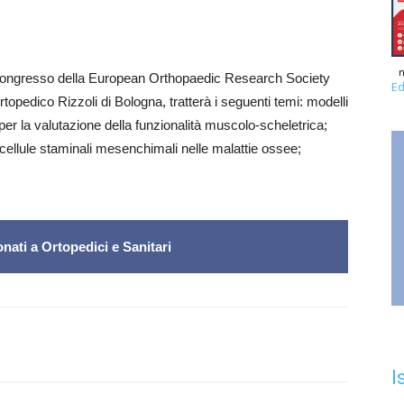
n
° congresso della European Orthopaedic Research Society
Ed
Ortopedico Rizzoli di Bologna, tratterà i seguenti temi: modelli
i per la valutazione della funzionalità muscolo-scheletrica;
cellule staminali mesenchimali nelle malattie ossee;
nati a Ortopedici e Sanitari
I