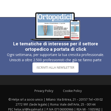
Le tematiche di interesse per il settore
ortopedico a portata di click
Ogni settimana, per supportare la tua crescita professionale.
Unisciti a oltre 2.500 professionisti che già ne fanno parte
ISCRIVITI ALLA NEWSLETTER
Privacy Policy
Cookie Policy
© Helyx srl a socio unico | Milano: Via Eritrea, 21 – 20157 Tel +39 02
2772 991 (Sede legale) | Roma: Viale dell'Arte, 25 - 00144
PEC helyx.srl@legalmail.it | P.IVA 07106000966 | REA MI - 1935962 |