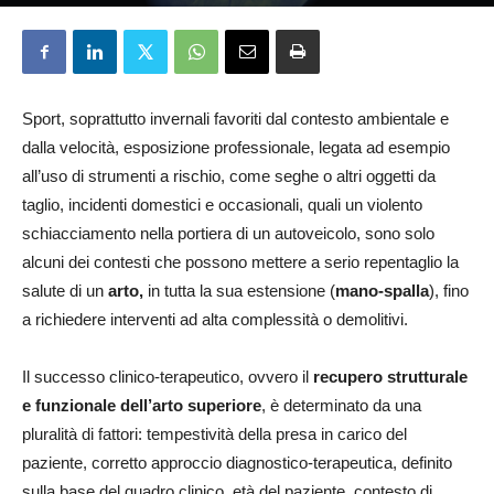
Francesca Morelli
28 Ottobre 2025
Sport, soprattutto invernali favoriti dal contesto ambientale e
dalla velocità, esposizione professionale, legata ad esempio
all’uso di strumenti a rischio, come seghe o altri oggetti da
taglio, incidenti domestici e occasionali, quali un violento
schiacciamento nella portiera di un autoveicolo, sono solo
alcuni dei contesti che possono mettere a serio repentaglio la
salute di un
arto,
in tutta la sua estensione (
mano-spalla
), fino
a richiedere interventi ad alta complessità o demolitivi.
Il successo clinico-terapeutico, ovvero il
recupero strutturale
e funzionale dell’arto superiore
, è determinato da una
pluralità di fattori: tempestività della presa in carico del
paziente, corretto approccio diagnostico-terapeutica, definito
sulla base del quadro clinico, età del paziente, contesto di