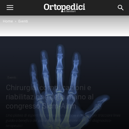
Home
Eventi
Eventi
Chirurgia, complicazioni e
riabilitazione della mano al
congresso Sicm-Airm
Una platea di esperti ha condiviso know-how e criticità per tracciare linee
guida a benefico del paziente e della riduzione di errori diagnostico-
terapeutici