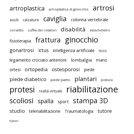
artrosi
artroplastica
artroplastica di ginocchio
caviglia
colonna vertebrale
ausili
calzature
disabilità
corsetto
cuffia dei rotatori
esoscheletro
ginocchio
frattura
fisioterapia
gonartrosi
ictus
intelligenza artificiale
Isico
lombalgia
legamento crociato anteriore
mano
ortopedia
osteoporosi
ortesi
piede
plantari
piede diabetico
piede piatto
postura
riabilitazione
protesi
realtà virtuale
scoliosi
stampa 3D
spalla
sport
studio
tutore
teleriabilitazione
Traumatologia
tutori