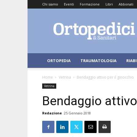
Chi siamo
Eventi
Formazione
Libri
Abbonati
Ortopedici
e
Sanitari
ORTOPEDIA
TRAUMATOLOGIA
RIAB
Home
Vetrina
Bendaggio attivo per il ginocchio
Vetrina
Bendaggio attivo 
Redazione
25 Gennaio 2018