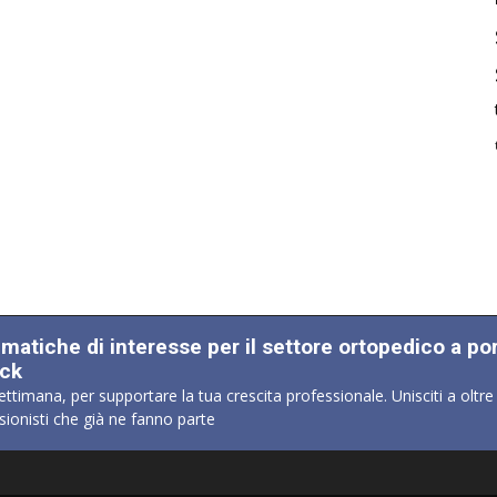
ematiche di interesse per il settore ortopedico a po
ick
ettimana, per supportare la tua crescita professionale. Unisciti a oltre
sionisti che già ne fanno parte