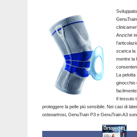
Sviluppato
GenuTrain 
clinicamen
Anziché im
l’articola
scarica la
mentre la 
consentend
La pelott
ginocchio 
facilmente
Il tessuto 
proteggere la pelle più sensibile. Nei casi di la
osteoartrosi, GenuTrain P3 e GenuTrain A3 sono i