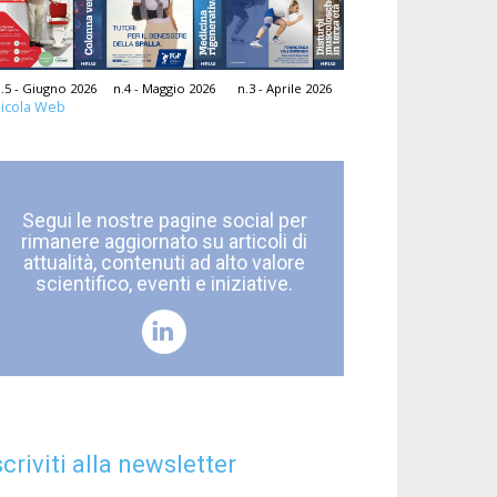
.5 - Giugno 2026
n.4 - Maggio 2026
n.3 - Aprile 2026
icola Web
Segui le nostre pagine social per
rimanere aggiornato su articoli di
attualità, contenuti ad alto valore
scientifico, eventi e iniziative.
scriviti alla newsletter