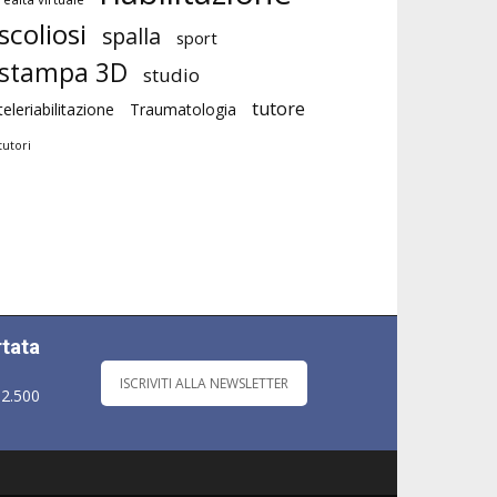
scoliosi
spalla
sport
stampa 3D
studio
tutore
teleriabilitazione
Traumatologia
tutori
rtata
ISCRIVITI ALLA NEWSLETTER
 2.500