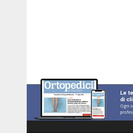
Le t
di cl
Ogni s
profes