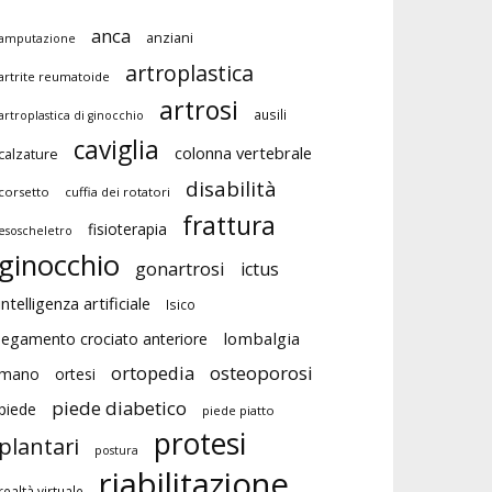
anca
anziani
amputazione
artroplastica
artrite reumatoide
artrosi
ausili
artroplastica di ginocchio
caviglia
colonna vertebrale
calzature
disabilità
corsetto
cuffia dei rotatori
frattura
fisioterapia
esoscheletro
ginocchio
gonartrosi
ictus
intelligenza artificiale
Isico
lombalgia
legamento crociato anteriore
ortopedia
osteoporosi
mano
ortesi
piede diabetico
piede
piede piatto
protesi
plantari
postura
riabilitazione
realtà virtuale