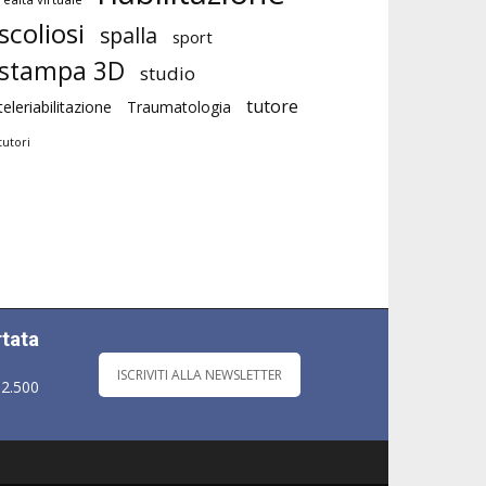
scoliosi
spalla
sport
stampa 3D
studio
tutore
teleriabilitazione
Traumatologia
tutori
rtata
ISCRIVITI ALLA NEWSLETTER
 2.500