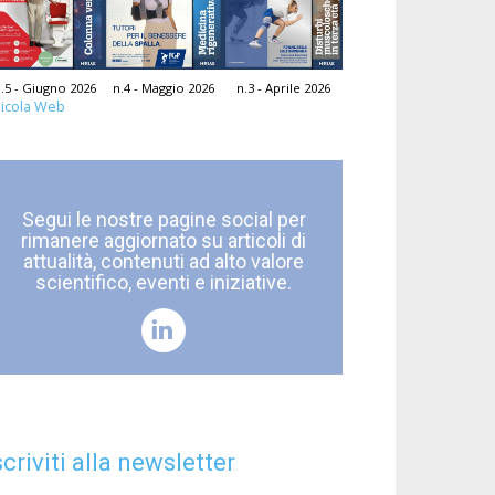
.5 - Giugno 2026
n.4 - Maggio 2026
n.3 - Aprile 2026
icola Web
Segui le nostre pagine social per
rimanere aggiornato su articoli di
attualità, contenuti ad alto valore
scientifico, eventi e iniziative.
scriviti alla newsletter