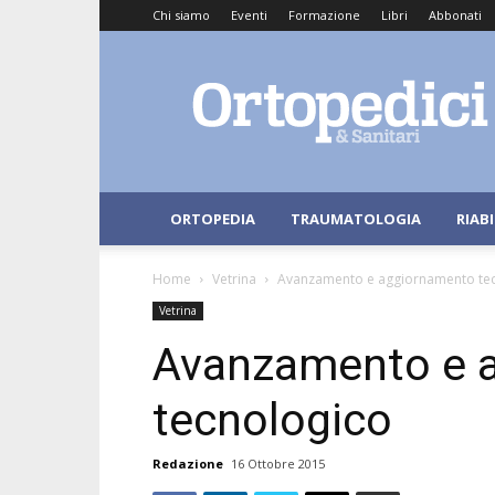
Chi siamo
Eventi
Formazione
Libri
Abbonati
Ortopedici
e
Sanitari
ORTOPEDIA
TRAUMATOLOGIA
RIAB
Home
Vetrina
Avanzamento e aggiornamento te
Vetrina
Avanzamento e 
tecnologico
Redazione
16 Ottobre 2015