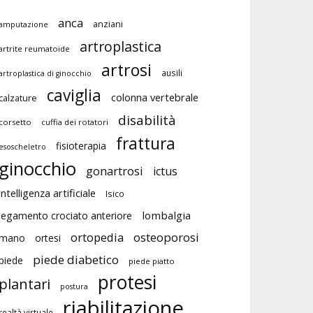
anca
anziani
amputazione
artroplastica
artrite reumatoide
artrosi
ausili
artroplastica di ginocchio
caviglia
colonna vertebrale
calzature
disabilità
corsetto
cuffia dei rotatori
frattura
fisioterapia
esoscheletro
ginocchio
gonartrosi
ictus
intelligenza artificiale
Isico
lombalgia
legamento crociato anteriore
ortopedia
osteoporosi
mano
ortesi
piede diabetico
piede
piede piatto
protesi
plantari
postura
riabilitazione
realtà virtuale