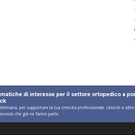
ematiche di interesse per il settore ortopedico a po
ick
ettimana, per supportare la tua crescita professionale. Unisciti a oltre
sionisti che già ne fanno parte