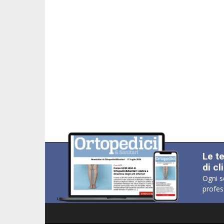
Le t
di cl
Ogni s
profes