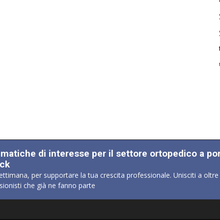
ematiche di interesse per il settore ortopedico a po
ick
ettimana, per supportare la tua crescita professionale. Unisciti a oltre
sionisti che già ne fanno parte