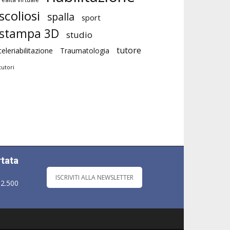
scoliosi
spalla
sport
stampa 3D
studio
tutore
teleriabilitazione
Traumatologia
tutori
rtata
ISCRIVITI ALLA NEWSLETTER
 2.500