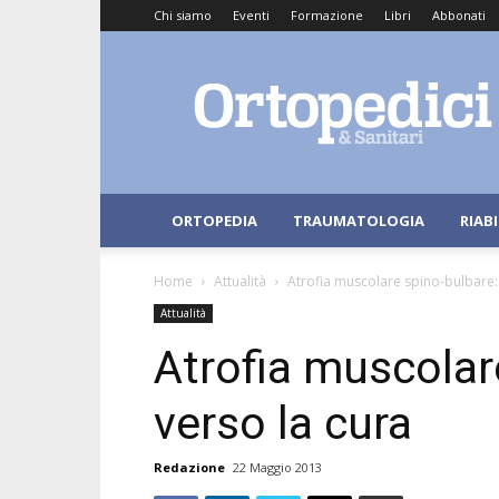
Chi siamo
Eventi
Formazione
Libri
Abbonati
Ortopedici
e
Sanitari
ORTOPEDIA
TRAUMATOLOGIA
RIAB
Home
Attualità
Atrofia muscolare spino-bulbare:
Attualità
Atrofia muscolar
verso la cura
Redazione
22 Maggio 2013