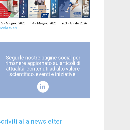
.5 - Giugno 2026
n.4 - Maggio 2026
n.3 - Aprile 2026
icola Web
Segui le nostre pagine social per
rimanere aggiornato su articoli di
attualità, contenuti ad alto valore
scientifico, eventi e iniziative.
scriviti alla newsletter