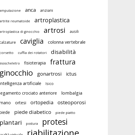
anca
anziani
amputazione
artroplastica
artrite reumatoide
artrosi
ausili
artroplastica di ginocchio
caviglia
colonna vertebrale
calzature
disabilità
corsetto
cuffia dei rotatori
frattura
fisioterapia
esoscheletro
ginocchio
gonartrosi
ictus
intelligenza artificiale
Isico
lombalgia
legamento crociato anteriore
ortopedia
osteoporosi
mano
ortesi
piede diabetico
piede
piede piatto
protesi
plantari
postura
riabilitazione
realtà virtuale