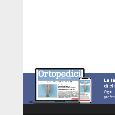
Le t
di cl
Ogni s
profes