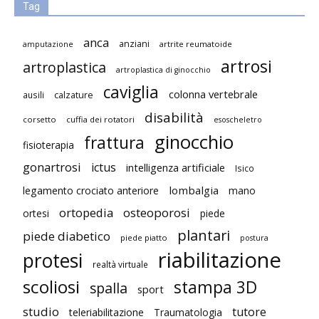
Tag
anca
anziani
artrite reumatoide
amputazione
artrosi
artroplastica
artroplastica di ginocchio
caviglia
colonna vertebrale
ausili
calzature
disabilità
corsetto
cuffia dei rotatori
esoscheletro
ginocchio
frattura
fisioterapia
gonartrosi
ictus
intelligenza artificiale
Isico
lombalgia
legamento crociato anteriore
mano
ortopedia
osteoporosi
ortesi
piede
plantari
piede diabetico
piede piatto
postura
riabilitazione
protesi
realtà virtuale
scoliosi
stampa 3D
spalla
sport
studio
tutore
teleriabilitazione
Traumatologia