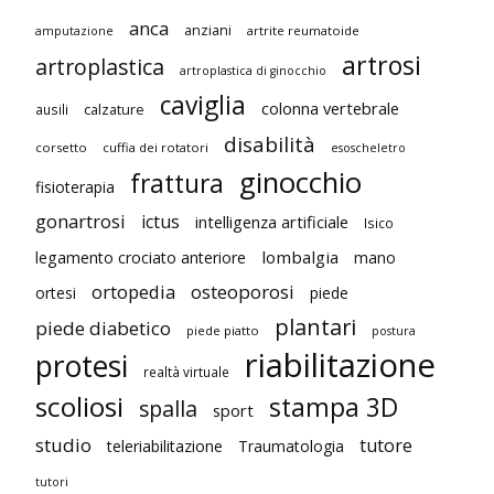
anca
anziani
artrite reumatoide
amputazione
artrosi
artroplastica
artroplastica di ginocchio
caviglia
colonna vertebrale
ausili
calzature
disabilità
corsetto
cuffia dei rotatori
esoscheletro
ginocchio
frattura
fisioterapia
gonartrosi
ictus
intelligenza artificiale
Isico
lombalgia
legamento crociato anteriore
mano
ortopedia
osteoporosi
ortesi
piede
plantari
piede diabetico
piede piatto
postura
riabilitazione
protesi
realtà virtuale
scoliosi
stampa 3D
spalla
sport
studio
tutore
teleriabilitazione
Traumatologia
tutori