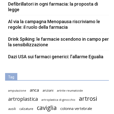
Defibrillatori in ogni farmacia: la proposta di
legge
Al via la campagna Menopausa riscriviamo le
regole: il ruolo della farmacia
Drink Spiking: le farmacie scendono in campo per
la sensibilizzazione
Dazi USA sui farmaci generici: l’allarme Egualia
Tag
anca
anziani
artrite reumatoide
amputazione
artrosi
artroplastica
artroplastica di ginocchio
caviglia
colonna vertebrale
ausili
calzature