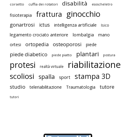
disabilità
corsetto
cuffia dei rotatori
esoscheletro
ginocchio
frattura
fisioterapia
gonartrosi
ictus
intelligenza artificiale
Isico
lombalgia
legamento crociato anteriore
mano
ortopedia
osteoporosi
ortesi
piede
plantari
piede diabetico
piede piatto
postura
riabilitazione
protesi
realtà virtuale
scoliosi
stampa 3D
spalla
sport
studio
tutore
teleriabilitazione
Traumatologia
tutori