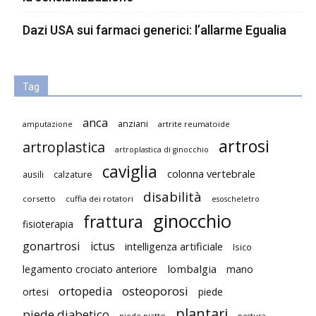
Dazi USA sui farmaci generici: l’allarme Egualia
Tag
anca
anziani
artrite reumatoide
amputazione
artrosi
artroplastica
artroplastica di ginocchio
caviglia
colonna vertebrale
ausili
calzature
disabilità
corsetto
cuffia dei rotatori
esoscheletro
ginocchio
frattura
fisioterapia
gonartrosi
ictus
intelligenza artificiale
Isico
lombalgia
legamento crociato anteriore
mano
ortopedia
osteoporosi
ortesi
piede
plantari
piede diabetico
piede piatto