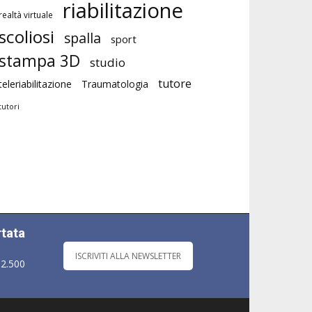
riabilitazione
realtà virtuale
scoliosi
spalla
sport
stampa 3D
studio
tutore
teleriabilitazione
Traumatologia
tutori
rtata
ISCRIVITI ALLA NEWSLETTER
 2.500