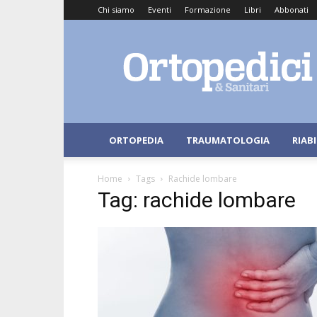
Chi siamo
Eventi
Formazione
Libri
Abbonati
Ortopedici
e
Sanitari
ORTOPEDIA
TRAUMATOLOGIA
RIAB
Home
Tags
Rachide lombare
Tag: rachide lombare