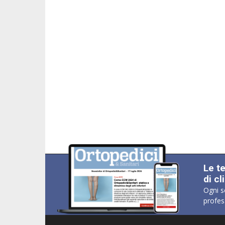
Le t
di cl
Ogni s
profes