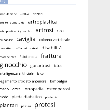
Tag
anca
anziani
amputazione
artroplastica
artrite reumatoide
artrosi
ausili
artroplastica di ginocchio
caviglia
colonna vertebrale
calzature
disabilità
corsetto
cuffia dei rotatori
frattura
fisioterapia
esoscheletro
ginocchio
gonartrosi
ictus
intelligenza artificiale
Isico
lombalgia
legamento crociato anteriore
ortopedia
osteoporosi
mano
ortesi
piede diabetico
piede
piede piatto
protesi
plantari
postura