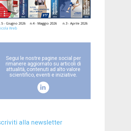
.5 - Giugno 2026
n.4 - Maggio 2026
n.3 - Aprile 2026
icola Web
Segui le nostre pagine social per
rimanere aggiornato su articoli di
attualità, contenuti ad alto valore
scientifico, eventi e iniziative.
scriviti alla newsletter