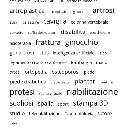
anca
anziani
artrite reumatoide
amputazione
artrosi
artroplastica
artroplastica di ginocchio
caviglia
colonna vertebrale
ausili
calzature
disabilità
corsetto
cuffia dei rotatori
esoscheletro
ginocchio
frattura
fisioterapia
gonartrosi
ictus
intelligenza artificiale
Isico
lombalgia
legamento crociato anteriore
mano
ortopedia
osteoporosi
ortesi
piede
plantari
piede diabetico
piede piatto
postura
riabilitazione
protesi
realtà virtuale
scoliosi
stampa 3D
spalla
sport
studio
tutore
teleriabilitazione
Traumatologia
tutori