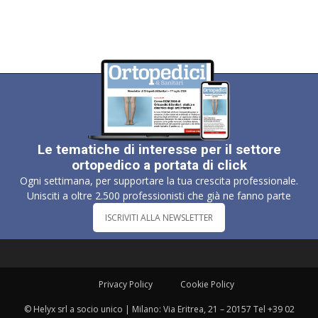
Le tematiche di interesse per il settore
ortopedico a portata di click
Ogni settimana, per supportare la tua crescita professionale.
Unisciti a oltre 2.500 professionisti che già ne fanno parte
ISCRIVITI ALLA NEWSLETTER
Privacy Policy
Cookie Policy
© Helyx srl a socio unico | Milano: Via Eritrea, 21 – 20157 Tel +39 02