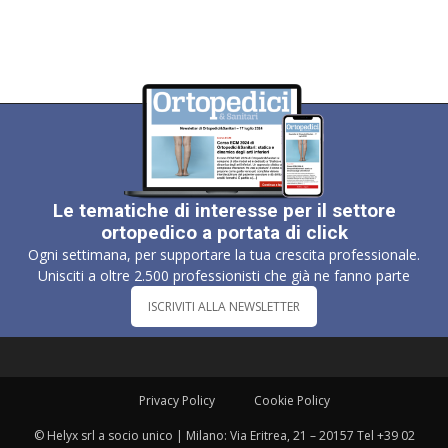
Le tematiche di interesse per il settore
ortopedico a portata di click
Ogni settimana, per supportare la tua crescita professionale.
Unisciti a oltre 2.500 professionisti che già ne fanno parte
ISCRIVITI ALLA NEWSLETTER
Privacy Policy
Cookie Policy
© Helyx srl a socio unico | Milano: Via Eritrea, 21 – 20157 Tel +39 02