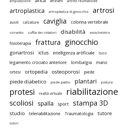
anca
anziani
artrite reumatoide
amputazione
artrosi
artroplastica
artroplastica di ginocchio
caviglia
colonna vertebrale
ausili
calzature
disabilità
corsetto
cuffia dei rotatori
esoscheletro
ginocchio
frattura
fisioterapia
gonartrosi
ictus
intelligenza artificiale
Isico
lombalgia
legamento crociato anteriore
mano
ortopedia
osteoporosi
ortesi
piede
plantari
piede diabetico
piede piatto
postura
riabilitazione
protesi
realtà virtuale
scoliosi
stampa 3D
spalla
sport
studio
tutore
teleriabilitazione
Traumatologia
tutori