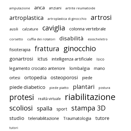
anca
anziani
artrite reumatoide
amputazione
artrosi
artroplastica
artroplastica di ginocchio
caviglia
colonna vertebrale
ausili
calzature
disabilità
corsetto
cuffia dei rotatori
esoscheletro
ginocchio
frattura
fisioterapia
gonartrosi
ictus
intelligenza artificiale
Isico
lombalgia
legamento crociato anteriore
mano
ortopedia
osteoporosi
ortesi
piede
plantari
piede diabetico
piede piatto
postura
riabilitazione
protesi
realtà virtuale
scoliosi
stampa 3D
spalla
sport
studio
tutore
teleriabilitazione
Traumatologia
tutori