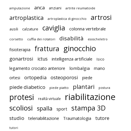
anca
anziani
artrite reumatoide
amputazione
artrosi
artroplastica
artroplastica di ginocchio
caviglia
colonna vertebrale
ausili
calzature
disabilità
corsetto
cuffia dei rotatori
esoscheletro
ginocchio
frattura
fisioterapia
gonartrosi
ictus
intelligenza artificiale
Isico
lombalgia
legamento crociato anteriore
mano
ortopedia
osteoporosi
ortesi
piede
plantari
piede diabetico
piede piatto
postura
riabilitazione
protesi
realtà virtuale
scoliosi
stampa 3D
spalla
sport
studio
tutore
teleriabilitazione
Traumatologia
tutori