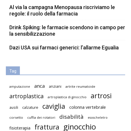
Al via la campagna Menopausa riscriviamo le
regole: il ruolo della farmacia
Drink Spiking: le farmacie scendono in campo per
la sensibilizzazione
Dazi USA sui farmaci generici: l’allarme Egualia
Tag
anca
anziani
artrite reumatoide
amputazione
artrosi
artroplastica
artroplastica di ginocchio
caviglia
colonna vertebrale
ausili
calzature
disabilità
corsetto
cuffia dei rotatori
esoscheletro
ginocchio
frattura
fisioterapia