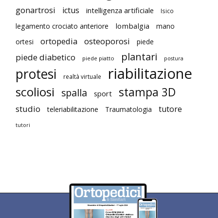
gonartrosi
ictus
intelligenza artificiale
Isico
lombalgia
legamento crociato anteriore
mano
ortopedia
osteoporosi
ortesi
piede
plantari
piede diabetico
piede piatto
postura
riabilitazione
protesi
realtà virtuale
scoliosi
stampa 3D
spalla
sport
studio
tutore
teleriabilitazione
Traumatologia
tutori