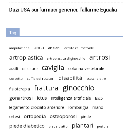
Dazi USA sui farmaci generici: l’allarme Egualia
Tag
anca
anziani
artrite reumatoide
amputazione
artrosi
artroplastica
artroplastica di ginocchio
caviglia
colonna vertebrale
ausili
calzature
disabilità
corsetto
cuffia dei rotatori
esoscheletro
ginocchio
frattura
fisioterapia
gonartrosi
ictus
intelligenza artificiale
Isico
lombalgia
legamento crociato anteriore
mano
ortopedia
osteoporosi
ortesi
piede
plantari
piede diabetico
piede piatto
postura