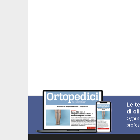
Le t
di cl
Ogni s
profes