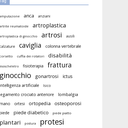
Tag
anca
anziani
amputazione
artroplastica
artrite reumatoide
artrosi
ausili
artroplastica di ginocchio
caviglia
colonna vertebrale
calzature
disabilità
corsetto
cuffia dei rotatori
frattura
fisioterapia
esoscheletro
ginocchio
gonartrosi
ictus
intelligenza artificiale
Isico
lombalgia
legamento crociato anteriore
ortopedia
osteoporosi
mano
ortesi
piede diabetico
piede
piede piatto
protesi
plantari
postura