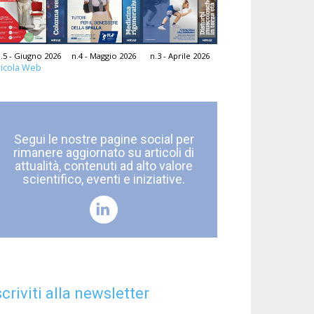
.5 - Giugno 2026
n.4 - Maggio 2026
n.3 - Aprile 2026
icola Web
Segui le nostre pagine social per
rimanere aggiornato su articoli di
attualità, contenuti ad alto valore
scientifico, eventi e iniziative.
scriviti alla newsletter