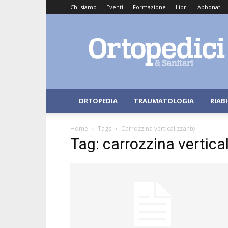
Chi siamo
Eventi
Formazione
Libri
Abbonati
Ortopedici
e
Sanitari
ORTOPEDIA
TRAUMATOLOGIA
RIAB
Home
Tags
Carrozzina verticalizzante
Tag: carrozzina vertica