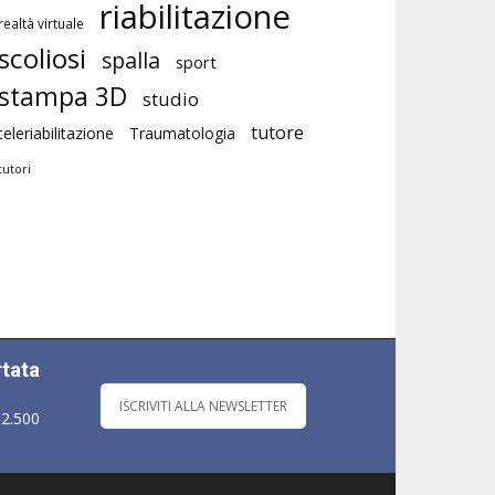
riabilitazione
realtà virtuale
scoliosi
spalla
sport
stampa 3D
studio
tutore
teleriabilitazione
Traumatologia
tutori
rtata
ISCRIVITI ALLA NEWSLETTER
 2.500