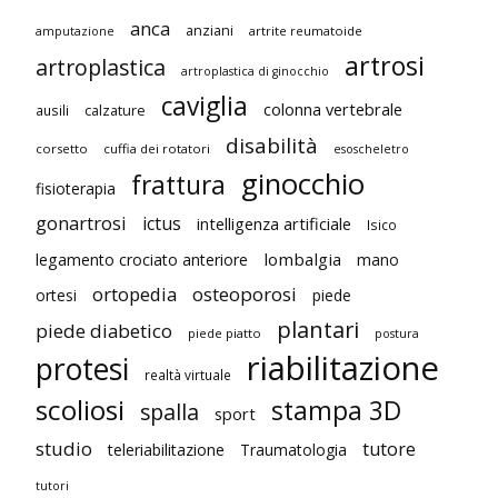
anca
anziani
artrite reumatoide
amputazione
artrosi
artroplastica
artroplastica di ginocchio
caviglia
colonna vertebrale
ausili
calzature
disabilità
corsetto
cuffia dei rotatori
esoscheletro
ginocchio
frattura
fisioterapia
gonartrosi
ictus
intelligenza artificiale
Isico
lombalgia
legamento crociato anteriore
mano
ortopedia
osteoporosi
ortesi
piede
plantari
piede diabetico
piede piatto
postura
riabilitazione
protesi
realtà virtuale
scoliosi
stampa 3D
spalla
sport
studio
tutore
teleriabilitazione
Traumatologia
tutori