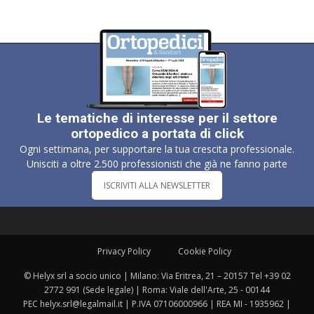
Le tematiche di interesse per il settore
ortopedico a portata di click
Ogni settimana, per supportare la tua crescita professionale.
Unisciti a oltre 2.500 professionisti che già ne fanno parte
ISCRIVITI ALLA NEWSLETTER
Privacy Policy
Cookie Policy
© Helyx srl a socio unico | Milano: Via Eritrea, 21 – 20157 Tel +39 02
2772 991 (Sede legale) | Roma: Viale dell'Arte, 25 - 00144
PEC helyx.srl@legalmail.it | P.IVA 07106000966 | REA MI - 1935962 |