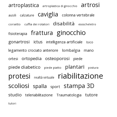
artrosi
artroplastica
artroplastica di ginocchio
caviglia
colonna vertebrale
ausili
calzature
disabilità
corsetto
cuffia dei rotatori
esoscheletro
ginocchio
frattura
fisioterapia
gonartrosi
ictus
intelligenza artificiale
Isico
lombalgia
legamento crociato anteriore
mano
ortopedia
osteoporosi
ortesi
piede
plantari
piede diabetico
piede piatto
postura
riabilitazione
protesi
realtà virtuale
scoliosi
stampa 3D
spalla
sport
studio
tutore
teleriabilitazione
Traumatologia
tutori