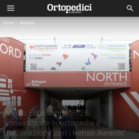
Home
Attualità
Attualità
Verso Exposanità 2026:
innovazione in ortopedia e
riabilitazione con i Rehab Awards